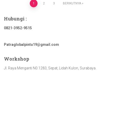
Paginasi
1
2
3
BERIKUTNYA
pos
Hubungi :
0821-3952-9515
Patraglobalpintu19@gmail.com
Workshop
Jl. Raya Menganti N0.1283, Sepat, Lidah Kulon, Surabaya.