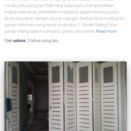
model pintu yang pas? Memang selain perlu memperhatikan
tingkat keamanan, pemilihan model pintu garasi memang perlu
Anda sesuaikan dengan ukuran ruangan. Berikut lima model pintu
garasi minimalis yang harus Anda tahu! 1. Model Sliding Pintu
garasi sliding ialah model pintu garasi yang terdiri
Read more
Oleh
admin
,
3 tahun
yang lalu