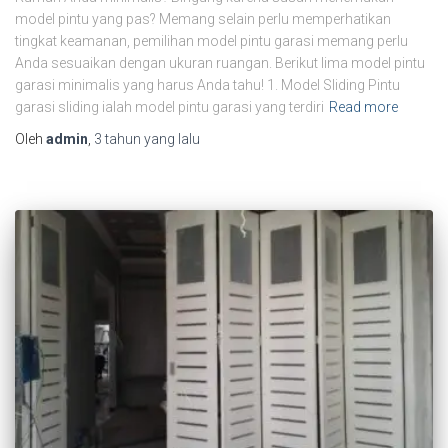
model pintu yang pas? Memang selain perlu memperhatikan
tingkat keamanan, pemilihan model pintu garasi memang perlu
Anda sesuaikan dengan ukuran ruangan. Berikut lima model pintu
garasi minimalis yang harus Anda tahu! 1. Model Sliding Pintu
garasi sliding ialah model pintu garasi yang terdiri
Read more
Oleh
admin
,
3 tahun
yang lalu