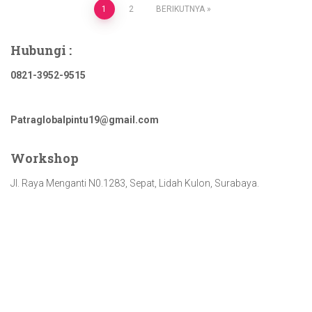
Paginasi
1
2
BERIKUTNYA
pos
Hubungi :
0821-3952-9515
Patraglobalpintu19@gmail.com
Workshop
Jl. Raya Menganti N0.1283, Sepat, Lidah Kulon, Surabaya.